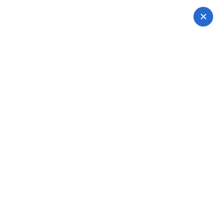
✕
址
影视中心
联系我们
登录平台
梳理
澳门新葡京网址
专业 · 信赖 · 安全
立即注册